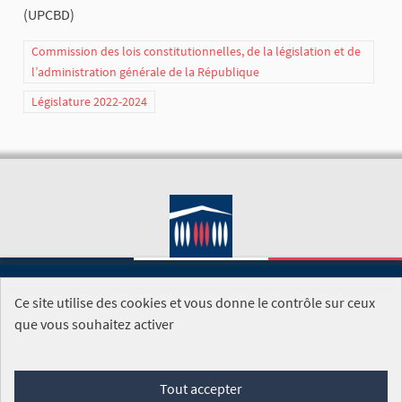
(UPCBD)
Commission des lois constitutionnelles, de la législation et de
l’administration générale de la République
Législature 2022-2024
Ce site utilise des cookies et vous donne le contrôle sur ceux
SITE DE L'ASSEMBLÉE NATIONALE
que vous souhaitez activer
Foire aux questions
Tout accepter
Conditions générales d'utilisation (CGU)
Accessibilité