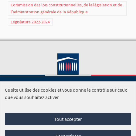
Commission des lois constitutionnelles, de la législation et de
l’administration générale de la République
Législature 2022-2024
Ce site utilise des cookies et vous donne le contrôle sur ceux
SITE DE L'ASSEMBLÉE NATIONALE
que vous souhaitez activer
Foire aux questions
Tout accepter
Conditions générales d'utilisation (CGU)
Accessibilité
Mentions légales
Cookies