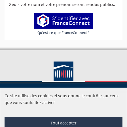
Seuls votre nom et votre prénom seront rendus publics.
Qu'est-ce-que FranceConnect ?
Ce site utilise des cookies et vous donne le contrôle sur ceux
SITE DE L'ASSEMBLÉE NATIONALE
que vous souhaitez activer
Foire aux questions
Tout accepter
Conditions générales d'utilisation (CGU)
Accessibilité