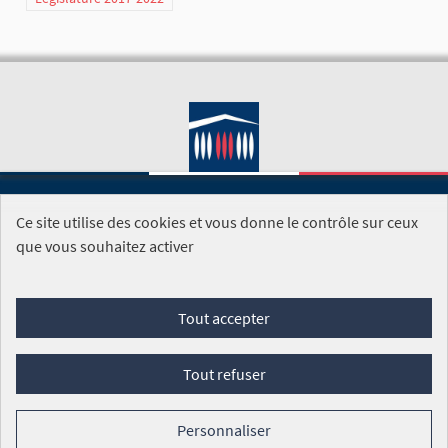
Ce site utilise des cookies et vous donne le contrôle sur ceux
SITE DE L'ASSEMBLÉE NATIONALE
que vous souhaitez activer
Foire aux questions
Tout accepter
Conditions générales d'utilisation (CGU)
Accessibilité
Mentions légales
Cookies
Tout refuser
Site réalisé par
Open Source Politics
grâce au
logiciel libre
Decidim
.
Personnaliser