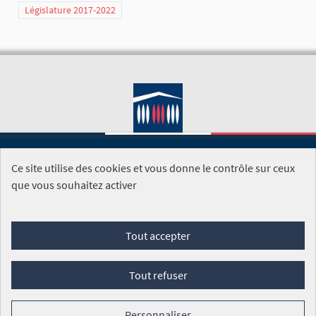
Législature 2017-2022
Ce site utilise des cookies et vous donne le contrôle sur ceux
SITE DE L'ASSEMBLÉE NATIONALE
que vous souhaitez activer
Foire aux questions
Tout accepter
Conditions générales d'utilisation (CGU)
Accessibilité
Mentions légales
Cookies
Tout refuser
Site réalisé par
Open Source Politics
grâce au
logiciel libre
Decidim
.
Personnaliser