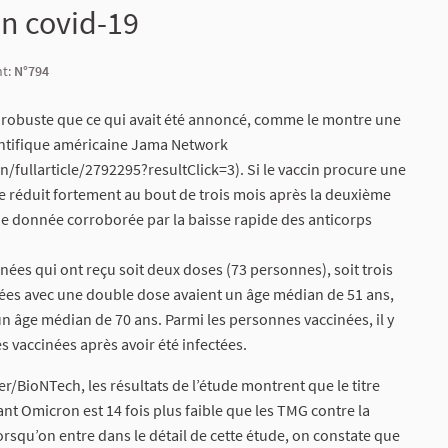
on covid-19
nt:
N°794
si robuste que ce qui avait été annoncé, comme le montre une
ientifique américaine Jama Network
ullarticle/2792295?resultClick=3). Si le vaccin procure une
se réduit fortement au bout de trois mois après la deuxième
ne donnée corroborée par la baisse rapide des anticorps
ées qui ont reçu soit deux doses (73 personnes), soit trois
ées avec une double dose avaient un âge médian de 51 ans,
 un âge médian de 70 ans. Parmi les personnes vaccinées, il y
 vaccinées après avoir été infectées.
/BioNTech, les résultats de l’étude montrent que le titre
t Omicron est 14 fois plus faible que les TMG contre la
squ’on entre dans le détail de cette étude, on constate que