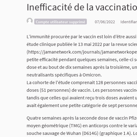
Inefficacité de la vaccinati
07/06/2022
Identifia
Compte utilisateur supprimé
L’immunité procurée par le vaccin est loin d’être aus
étude clinique publiée le 13 mai 2022 par la revue sc
(https://jamanetwork.com/journals/jamanetworkopen/f
petite efficacité pendant quelques semaines, celle-ci 
dose et au bout de dix semaines après la troisième, u
neutralisants spécifiques à Omicron.
La cohorte de l'étude comprenait 128 personnes vaccin
doses (51 personnes) de vaccin. Les personnes vaccin
tandis que celles qui avaient reçu trois doses avaient
avait également une petite catégorie de sept personnes
Quatre semaines après la seconde dose de vaccin Pfizer
moyen géométrique (TMG) en anticorps contre le varian
souche sauvage de Wuhan (D614G) (graphique 1 A). Lor