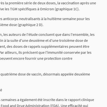
ès la première série de deux doses, la vaccination après une
ive les TGM spécifiques à Omicron (graphique 1C).
es anticorps neutralisants à la huitième semaine pour les
isième dose (graphique 2 D).
on, les auteurs de l'étude concluent que dans l'ensemble, les
cin à la suite d'une deuxième et d'une troisième dose de
uent, des doses de rappels supplémentaires peuvent être
ar ailleurs, ils précisent que l'immunité conservée par les
) peuvent encore fournir une protection contre
ne quatrième dose de vaccin, désormais appelée deuxième
té
s semaines a également été inscrite dans le rapport clinique
a Food and Drug Administration (FDA). Une efficacité qui