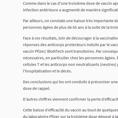
Comme dans le cas d'une troisième dose de vaccin apr
infection antérieure a augmenté de manière significat
Par ailleurs, on constate une baisse très importante d
personnes âgées de plus de 65 ans à la suite de la tro
Face à ces résultats, loin de décourager à la vaccinati
réponses des anticorps protecteurs induits par le vac
vaccin Pfizer/ BioNTech sont transitoires. Par conséq
nécessaires, en particulier chez les personnes âgées. P
cellules T et les anticorps non neutralisants (neutres
l'hospitalisation et le décès.
Des conclusions qui les ont conduits à préconiser u
dose de rappel.
D’autres chiffres viennent confirmer la perte d’efficaci
Cette baisse d’efficacité du vaccin au bout de quelque
du laboratoire Pfizer sur la troisième dose déposé à l