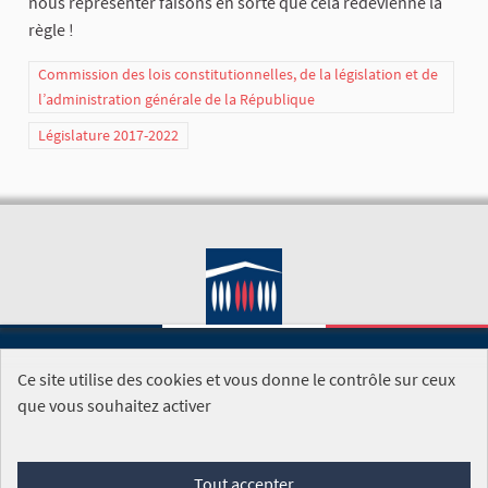
nous représenter faisons en sorte que cela redevienne la
règle !
Commission des lois constitutionnelles, de la législation et de
l’administration générale de la République
Législature 2017-2022
Ce site utilise des cookies et vous donne le contrôle sur ceux
SITE DE L'ASSEMBLÉE NATIONALE
que vous souhaitez activer
Foire aux questions
Tout accepter