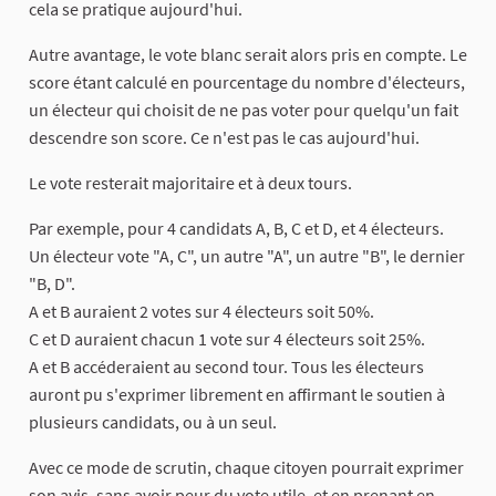
cela se pratique aujourd'hui.
Autre avantage, le vote blanc serait alors pris en compte. Le
score étant calculé en pourcentage du nombre d'électeurs,
un électeur qui choisit de ne pas voter pour quelqu'un fait
descendre son score. Ce n'est pas le cas aujourd'hui.
Le vote resterait majoritaire et à deux tours.
Par exemple, pour 4 candidats A, B, C et D, et 4 électeurs.
Un électeur vote "A, C", un autre "A", un autre "B", le dernier
"B, D".
A et B auraient 2 votes sur 4 électeurs soit 50%.
C et D auraient chacun 1 vote sur 4 électeurs soit 25%.
A et B accéderaient au second tour. Tous les électeurs
auront pu s'exprimer librement en affirmant le soutien à
plusieurs candidats, ou à un seul.
Avec ce mode de scrutin, chaque citoyen pourrait exprimer
son avis, sans avoir peur du vote utile, et en prenant en