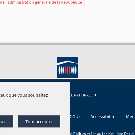
t de l’administration générale de la République
r ceux que vous souhaitez
SITE DE L'ASSEMBLÉE NATIONALE
Conditions générales d'utilisation (CGU)
Accessibilité
Ment
ser
Tout accepter
Site réalisé par
Open Source Politics
grâce au
logiciel libre Decid