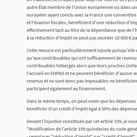
autre État membre de l'Union européenne ou dans un a
européen ayant conclu avec la France une convention d
et l'évasion fiscales, bénéficient d'une réduction d'
effectivement tant au titre de la dépendance que de 
à la réduction d'impôt ne peut pas excéder 10 000 € 
Cette mesure est particulièrement injuste puisqu'elle
qu'aux contribuables qui ont suffisamment de revenus
contribuables hébergés alors que leurs proches (enfan
l'accueil en EHPAD et ne peuvent bénéficier d'aucun a
revenus et ne sont donc pas imposables ne bénéficient
participent également au financement.
Dans le même temps, on peut noter que les dépenses p
bénéficier d'un crédit d'impôt égal à 50% des dépense
Devant l'injustice constituée par cet article 199, je so
"Modification de l'article 199 quindecies du code génér
- remplacer "réduction d'impôt" par "crédit d'impôt"