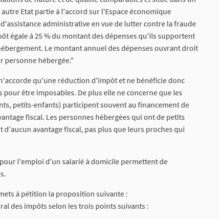
utre Etat partie à l'accord sur l'Espace économique
'assistance administrative en vue de lutter contre la fraude
impôt égale à 25 % du montant des dépenses qu'ils supportent
l'hébergement. Le montant annuel des dépenses ouvrant droit
par personne hébergée."
 n'accorde qu'une réduction d'impôt et ne bénéficie donc
 pour être imposables. De plus elle ne concerne que les
ts, petits-enfants) participent souvent au financement de
vantage fiscal. Les personnes hébergées qui ont de petits
 d'aucun avantage fiscal, pas plus que leurs proches qui
our l'emploi d'un salarié à domicile permettent de
s.
umets à pétition la proposition suivante :
al des impôts selon les trois points suivants :