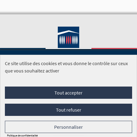
Ce site utilise des cookies et vous donne le contrôle sur ceux
SITE DE L'ASSEMBLÉE NATIONALE
que vous souhaitez activer
Foire aux questions
Tout accepter
Conditions générales d'utilisation (CGU)
Accessibilité
Mentions légales
Cookies
Tout refuser
Site réalisé par
Open Source Politics
grâce au
logiciel libre
Decidim
.
Personnaliser
Panneau de gestion des cookies
Politique de confidentialité