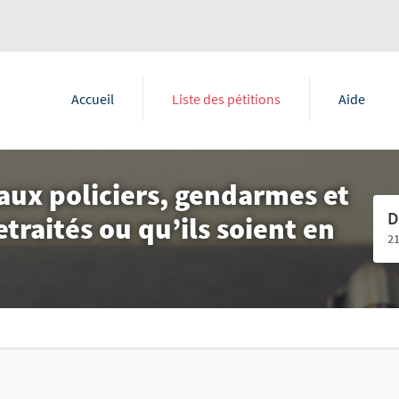
Accueil
Liste des pétitions
Aide
 aux policiers, gendarmes et
D
retraités ou qu’ils soient en
2