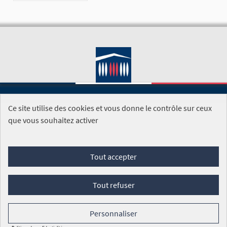
Ce site utilise des cookies et vous donne le contrôle sur ceux
SITE DE L'ASSEMBLÉE NATIONALE
que vous souhaitez activer
Foire aux questions
Tout accepter
Conditions générales d'utilisation (CGU)
Accessibilité
Mentions légales
Cookies
Tout refuser
Site réalisé par
Open Source Politics
grâce au
logiciel libre
Decidim
.
Personnaliser
Panneau de gestion des cookies