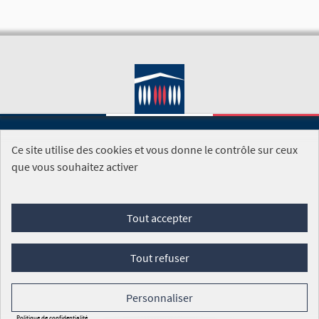
Ce site utilise des cookies et vous donne le contrôle sur ceux
SITE DE L'ASSEMBLÉE NATIONALE
que vous souhaitez activer
Foire aux questions
Tout accepter
Conditions générales d'utilisation (CGU)
Accessibilité
Mentions légales
Cookies
Tout refuser
Site réalisé par
Open Source Politics
grâce au
logiciel libre
Decidim
.
Personnaliser
Panneau de gestion des cookies
Politique de confidentialité