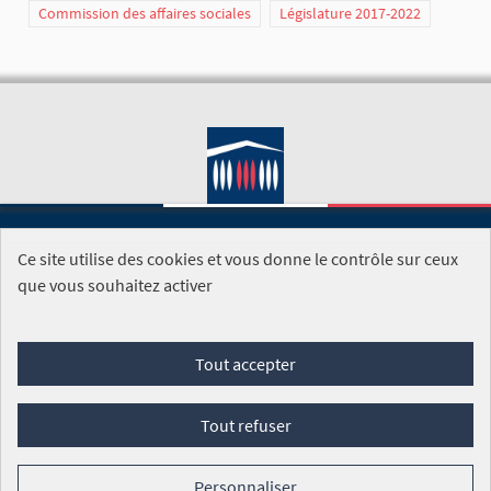
Commission des affaires sociales
Législature 2017-2022
Ce site utilise des cookies et vous donne le contrôle sur ceux
SITE DE L'ASSEMBLÉE NATIONALE
que vous souhaitez activer
Foire aux questions
Tout accepter
Conditions générales d'utilisation (CGU)
Accessibilité
Mentions légales
Cookies
Tout refuser
Site réalisé par
Open Source Politics
grâce au
logiciel libre
Decidim
.
Personnaliser