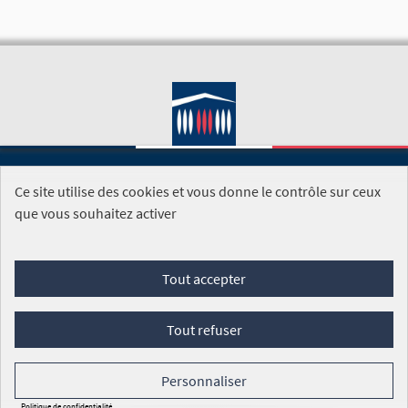
Ce site utilise des cookies et vous donne le contrôle sur ceux
SITE DE L'ASSEMBLÉE NATIONALE
que vous souhaitez activer
Foire aux questions
Tout accepter
Conditions générales d'utilisation (CGU)
Accessibilité
Mentions légales
Cookies
Tout refuser
Site réalisé par
Open Source Politics
grâce au
logiciel libre
Decidim
.
Personnaliser
Panneau de gestion des cookies
Politique de confidentialité