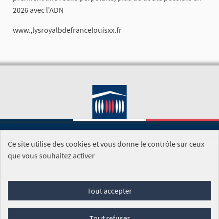
2026 avec l’ADN
www.,lysroyalbdefrancelouisxx.fr
Ce site utilise des cookies et vous donne le contrôle sur ceux
SITE DE L'ASSEMBLÉE NATIONALE
que vous souhaitez activer
Foire aux questions
Tout accepter
Conditions générales d'utilisation (CGU)
Accessibilité
Mentions légales
Cookies
Tout refuser