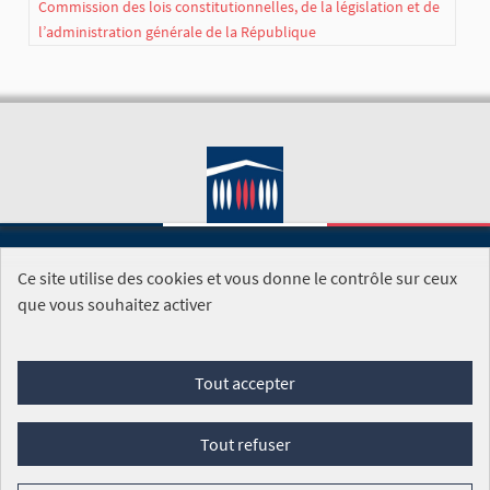
Commission des lois constitutionnelles, de la législation et de
l’administration générale de la République
Ce site utilise des cookies et vous donne le contrôle sur ceux
SITE DE L'ASSEMBLÉE NATIONALE
que vous souhaitez activer
Foire aux questions
Tout accepter
Conditions générales d'utilisation (CGU)
Accessibilité
Mentions légales
Cookies
Tout refuser
Site réalisé par
Open Source Politics
grâce au
logiciel libre