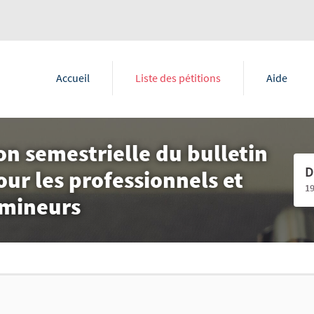
Accueil
Liste des pétitions
Aide
on semestrielle du bulletin
D
our les professionnels et
1
 mineurs