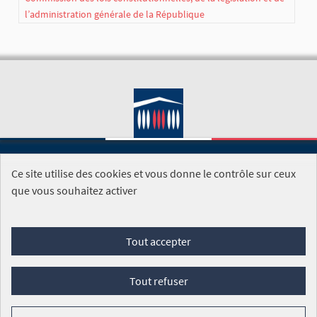
l’administration générale de la République
Ce site utilise des cookies et vous donne le contrôle sur ceux
SITE DE L'ASSEMBLÉE NATIONALE
que vous souhaitez activer
Foire aux questions
Tout accepter
Conditions générales d'utilisation (CGU)
Accessibilité
Mentions légales
Cookies
Tout refuser
Site réalisé par
Open Source Politics
grâce au
logiciel libre
Decidim
.