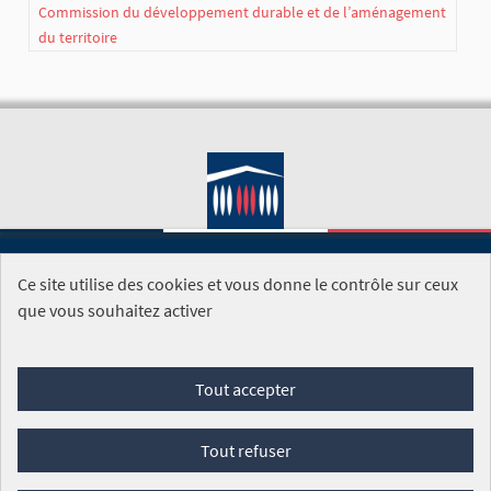
Commission du développement durable et de l’aménagement
du territoire
Ce site utilise des cookies et vous donne le contrôle sur ceux
SITE DE L'ASSEMBLÉE NATIONALE
que vous souhaitez activer
Foire aux questions
Tout accepter
Conditions générales d'utilisation (CGU)
Accessibilité
Mentions légales
Cookies
Tout refuser
Site réalisé par
Open Source Politics
grâce au
logiciel libre