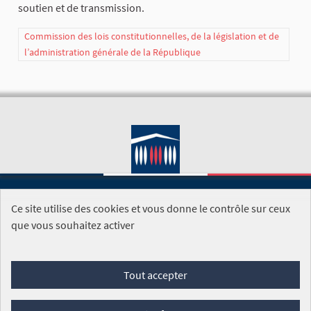
soutien et de transmission.
Commission des lois constitutionnelles, de la législation et de
l’administration générale de la République
Ce site utilise des cookies et vous donne le contrôle sur ceux
SITE DE L'ASSEMBLÉE NATIONALE
que vous souhaitez activer
Foire aux questions
Tout accepter
Conditions générales d'utilisation (CGU)
Accessibilité
Mentions légales
Cookies