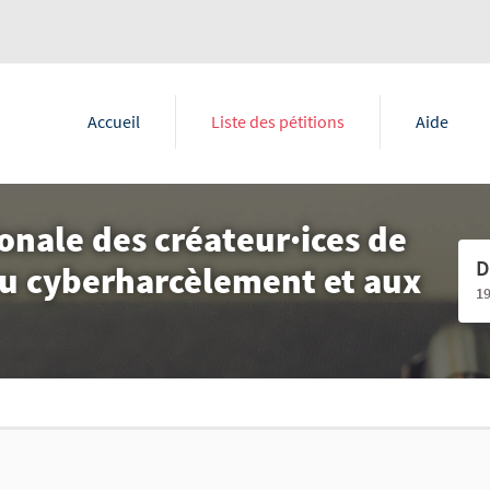
Accueil
Liste des pétitions
Aide
onale des créateur·ices de
D
au cyberharcèlement et aux
1