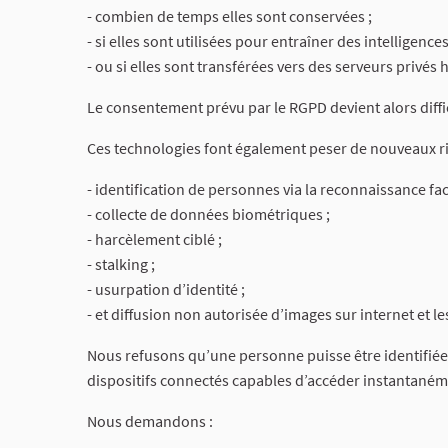
- combien de temps elles sont conservées ;
- si elles sont utilisées pour entraîner des intelligences 
- ou si elles sont transférées vers des serveurs privé
Le consentement prévu par le RGPD devient alors diffic
Ces technologies font également peser de nouveaux ri
- identification de personnes via la reconnaissance faci
- collecte de données biométriques ;
- harcèlement ciblé ;
- stalking ;
- usurpation d’identité ;
- et diffusion non autorisée d’images sur internet et l
Nous refusons qu’une personne puisse être identifiée 
dispositifs connectés capables d’accéder instantaném
Nous demandons :