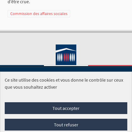
d’être crue.
Commission des affaires sociales
Ce site utilise des cookies et vous donne le contrôle sur ceux
SITE DE L'ASSEMBLÉE NATIONALE
que vous souhaitez activer
Foire aux questions
Tout accepter
Conditions générales d'utilisation (CGU)
Accessibilité
Mentions légales
Cookies
Tout refuser