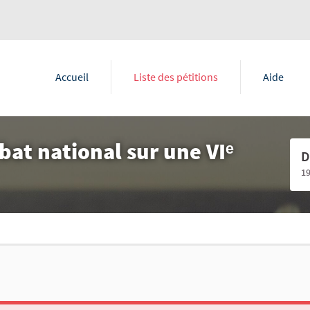
Accueil
Liste des pétitions
Aide
bat national sur une VIᵉ
D
1