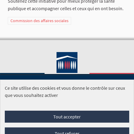
Soutenez cette initiative pour mieux protéger la santé
publique et accompagner celles et ceux qui en ont besoin.
Commission des affaires sociales
Ce site utilise des cookies et vous donne le contrôle sur ceux
SITE DE L'ASSEMBLÉE NATIONALE
que vous souhaitez activer
Foire aux questions
Tout accepter
Conditions générales d'utilisation (CGU)
Accessibilité
Mentions légales
Cookies
Tout refuser