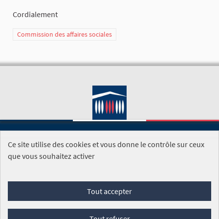
Cordialement
Commission des affaires sociales
Ce site utilise des cookies et vous donne le contrôle sur ceux
SITE DE L'ASSEMBLÉE NATIONALE
que vous souhaitez activer
Foire aux questions
Tout accepter
Conditions générales d'utilisation (CGU)
Accessibilité
Mentions légales
Cookies
Tout refuser