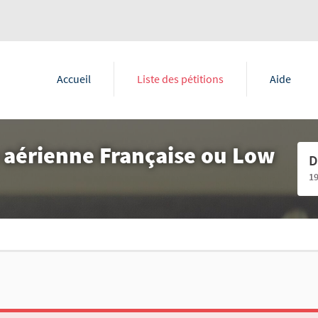
Accueil
Liste des pétitions
Aide
 aérienne Française ou Low
D
1