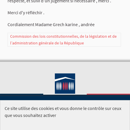
respecté, et suivi d'un jugement si nécessaire , merci .
Merci d'y réfléchir .
Cordialement Madame Grech karine , andrée
Commission des lois constitutionnelles, de la législation et de
l’administration générale de la République
Ce site utilise des cookies et vous donne le contrôle sur ceux
SITE DE L'ASSEMBLÉE NATIONALE
que vous souhaitez activer