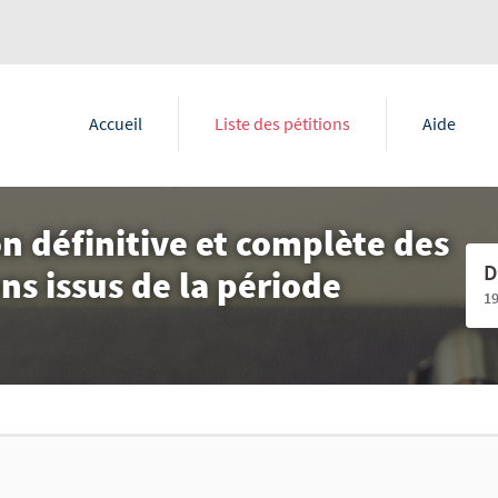
Accueil
Liste des pétitions
Aide
ion définitive et complète des
D
ns issus de la période
1