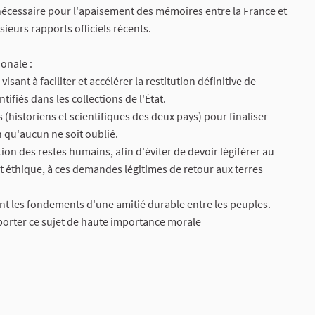
e nécessaire pour l'apaisement des mémoires entre la France et
eurs rapports officiels récents.
onale :
visant à faciliter et accélérer la restitution définitive de
ifiés dans les collections de l'État.
historiens et scientifiques des deux pays) pour finaliser
in qu'aucun ne soit oublié.
ution des restes humains, afin d'éviter de devoir légiférer au
t éthique, à ces demandes légitimes de retour aux terres
sont les fondements d'une amitié durable entre les peuples.
porter ce sujet de haute importance morale