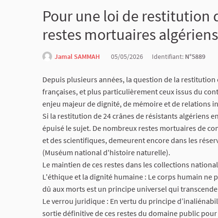
​Pour une loi de restitution
restes mortuaires algériens 
Jamal SAMMAH
05/05/2026
Identifiant:
N°5889
​Depuis plusieurs années, la question de la restitutio
françaises, et plus particulièrement ceux issus du con
enjeu majeur de dignité, de mémoire et de relations i
​Si la restitution de 24 crânes de résistants algériens 
épuisé le sujet. De nombreux restes mortuaires de comb
et des scientifiques, demeurent encore dans les ré
(Muséum national d'histoire naturelle).
​Le maintien de ces restes dans les collections natio
​L'éthique et la dignité humaine : Le corps humain ne 
dû aux morts est un principe universel qui transcende
​Le verrou juridique : En vertu du principe d’inaliénabi
sortie définitive de ces restes du domaine public pour 