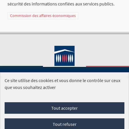
sécurité des informations confiées aux services publics.
Commission des affaires économiques
Ce site utilise des cookies et vous donne le contrôle sur ceux
SITE DE L'ASSEMBLÉE NATIONALE
que vous souhaitez activer
Foire aux questions
Tout accepter
Conditions générales d'utilisation (CGU)
Accessibilité
Mentions légales
Cookies
Tout refuser