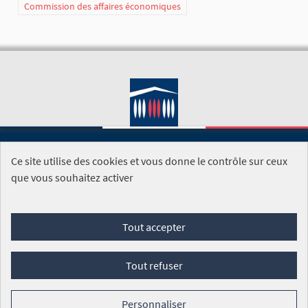
Commission des affaires économiques
Ce site utilise des cookies et vous donne le contrôle sur ceux
SITE DE L'ASSEMBLÉE NATIONALE
que vous souhaitez activer
Foire aux questions
Tout accepter
Conditions générales d'utilisation (CGU)
Accessibilité
Mentions légales
Cookies
Tout refuser
Site réalisé par
Open Source Politics
grâce au
logiciel libre
Decidim
.
Personnaliser