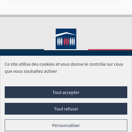
Ce site utilise des cookies et vous donne le contrôle sur ceux
SITE DE L'ASSEMBLÉE NATIONALE
que vous souhaitez activer
Foire aux questions
Tout accepter
Conditions générales d'utilisation (CGU)
Accessibilité
Mentions légales
Cookies
Tout refuser
Site réalisé par
Open Source Politics
grâce au
logiciel libre
Decidim
.
Personnaliser