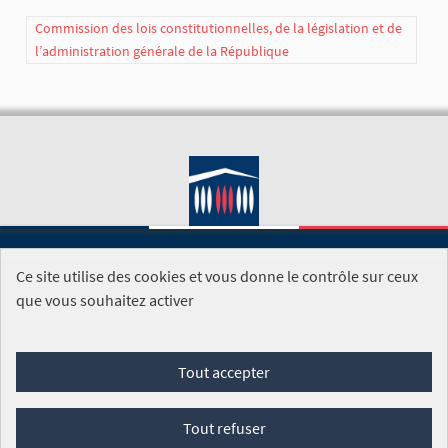
Commission des lois constitutionnelles, de la législation et de
l’administration générale de la République
Ce site utilise des cookies et vous donne le contrôle sur ceux
SITE DE L'ASSEMBLÉE NATIONALE
que vous souhaitez activer
Foire aux questions
Tout accepter
Conditions générales d'utilisation (CGU)
Accessibilité
Mentions légales
Cookies
Tout refuser