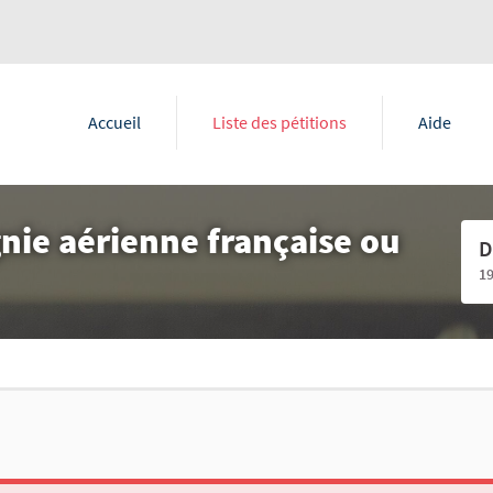
Accueil
Liste des pétitions
Aide
gnie aérienne française ou
D
1