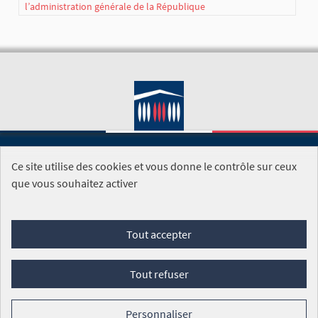
l’administration générale de la République
Ce site utilise des cookies et vous donne le contrôle sur ceux
SITE DE L'ASSEMBLÉE NATIONALE
que vous souhaitez activer
Foire aux questions
Tout accepter
Conditions générales d'utilisation (CGU)
Accessibilité
Mentions légales
Cookies
Tout refuser
Site réalisé par
Open Source Politics
grâce au
logiciel libre
Decidim
.
Personnaliser