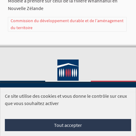
Modèle à prendre sur celui de la rivière Whanhanui en
Nouvelle Zélande
Commission du développement durable et de l’aménagement
du territoire
Ce site utilise des cookies et vous donne le contrôle sur ceux
SITE DE L'ASSEMBLÉE NATIONALE
que vous souhaitez activer
Foire aux questions
Tout accepter
Conditions générales d'utilisation (CGU)
Accessibilité
Mentions légales
Cookies