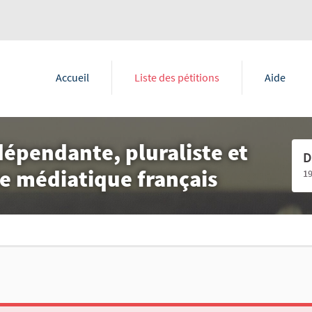
Accueil
Liste des pétitions
Aide
épendante, pluraliste et
D
e médiatique français
1