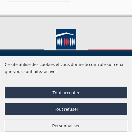
Ce site utilise des cookies et vous donne le contrôle sur ceux
SITE DE L'ASSEMBLÉE NATIONALE
que vous souhaitez activer
Foire aux questions
Tout accepter
Conditions générales d'utilisation (CGU)
Accessibilité
Mentions légales
Cookies
Tout refuser
Site réalisé par
Open Source Politics
grâce au
logiciel libre
Decidim
.
Personnaliser