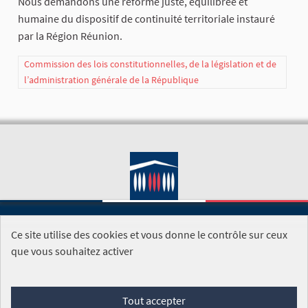
Nous demandons une réforme juste, équilibrée et
humaine du dispositif de continuité territoriale instauré
par la Région Réunion.
Commission des lois constitutionnelles, de la législation et de
l’administration générale de la République
Ce site utilise des cookies et vous donne le contrôle sur ceux
SITE DE L'ASSEMBLÉE NATIONALE
que vous souhaitez activer
Foire aux questions
Tout accepter
Conditions générales d'utilisation (CGU)
Accessibilité