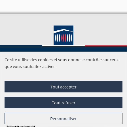
Ce site utilise des cookies et vous donne le contrôle sur ceux
SITE DE L'ASSEMBLÉE NATIONALE
que vous souhaitez activer
Foire aux questions
Tout accepter
Conditions générales d'utilisation (CGU)
Accessibilité
Mentions légales
Cookies
Tout refuser
Site réalisé par
Open Source Politics
grâce au
logiciel libre
Decidim
.
Personnaliser
Panneau de gestion des cookies
Politique de confidentialité