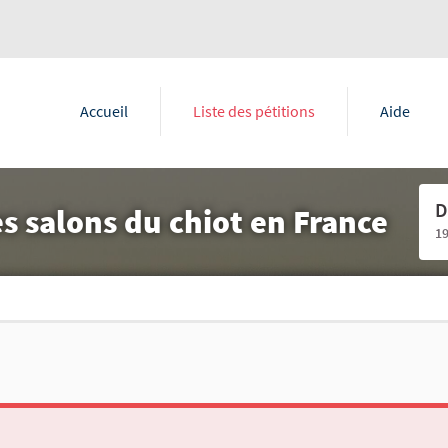
Accueil
Liste des pétitions
Aide
D
es salons du chiot en France
1