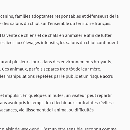
s canins, familles adoptantes responsables et défenseurs de la
 des salons du chiot sur l’ensemble du territoire français.
4 la vente de chiens et de chats en animalerie afin de lutter
es liées aux élevages intensifs, les salons du chiot continuent
 durant plusieurs jours dans des environnements bruyants,
 Ces animaux, parfois séparés trop tôt de leur mère,
des manipulations répétées par le public et un risque accru
t impulsif. En quelques minutes, un visiteur peut repartir
s avoir pris le temps de réfléchir aux contraintes réelles :
acances, vieillissement de l’animal ou difficultés
hat plaisir de week-end. C’est un être sensible, reconnu comme