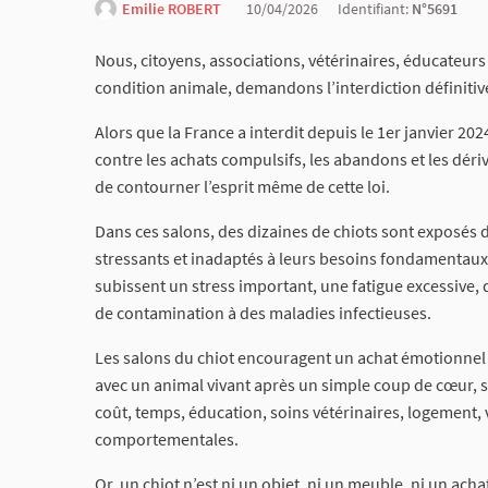
Emilie ROBERT
10/04/2026
Identifiant:
N°5691
Nous, citoyens, associations, vétérinaires, éducateur
condition animale, demandons l’interdiction définitive
Alors que la France a interdit depuis le 1er janvier 202
contre les achats compulsifs, les abandons et les dériv
de contourner l’esprit même de cette loi.
Dans ces salons, des dizaines de chiots sont exposés
stressants et inadaptés à leurs besoins fondamentaux.
subissent un stress important, une fatigue excessive, 
de contamination à des maladies infectieuses.
Les salons du chiot encouragent un achat émotionnel e
avec un animal vivant après un simple coup de cœur, san
coût, temps, éducation, soins vétérinaires, logement, v
comportementales.
Or, un chiot n’est ni un objet, ni un meuble, ni un ac