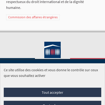
respectueux du droit international et de la dignité
humaine.
Commission des affaires étrangères
Ce site utilise des cookies et vous donne le contrôle sur ceux
SITE DE L'ASSEMBLÉE NATIONALE
que vous souhaitez activer
Foire aux questions
Tout accepter
Conditions générales d'utilisation (CGU)
Accessibilité
Mentions légales
Cookies