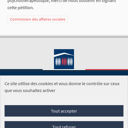
psychothérapeutique, merci de nous soutenir en signant
cette pétition.
Commission des affaires sociales
Ce site utilise des cookies et vous donne le contrôle sur ceux
SITE DE L'ASSEMBLÉE NATIONALE
que vous souhaitez activer
Foire aux questions
Tout accepter
Conditions générales d'utilisation (CGU)
Accessibilité
Mentions légales
Cookies
Tout refuser