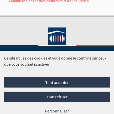
Commission des affaires culturelles et de l'éducation
Ce site utilise des cookies et vous donne le contrôle sur ceux
SITE DE L'ASSEMBLÉE NATIONALE
que vous souhaitez activer
Foire aux questions
Tout accepter
Conditions générales d'utilisation (CGU)
Accessibilité
Mentions légales
Cookies
Tout refuser
Site réalisé par
Open Source Politics
grâce au
logiciel libre
Decidim
.
Personnaliser