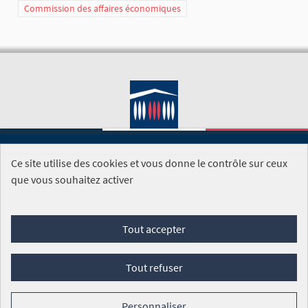
Commission des affaires économiques
Ce site utilise des cookies et vous donne le contrôle sur ceux
SITE DE L'ASSEMBLÉE NATIONALE
que vous souhaitez activer
Foire aux questions
Tout accepter
Conditions générales d'utilisation (CGU)
Accessibilité
Mentions légales
Cookies
Tout refuser
Site réalisé par
Open Source Politics
grâce au
logiciel libre
Decidim
.
Personnaliser