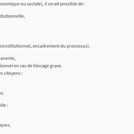
nomique ou sociale), il serait possible de :
itutionnelle,
le constitutionnel, encadrement du processus).
manente,
onnel en cas de blocage grave.
s citoyens :
e.
lle :
iques,