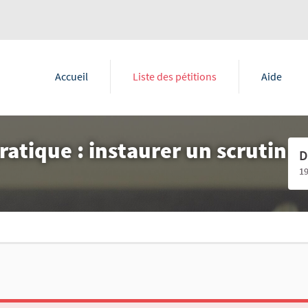
Accueil
Liste des pétitions
Aide
tique : instaurer un scrutin
D
1