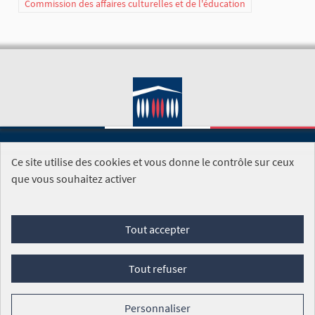
Commission des affaires culturelles et de l'éducation
Ce site utilise des cookies et vous donne le contrôle sur ceux
SITE DE L'ASSEMBLÉE NATIONALE
que vous souhaitez activer
Foire aux questions
Tout accepter
Conditions générales d'utilisation (CGU)
Accessibilité
Mentions légales
Cookies
Tout refuser
Site réalisé par
Open Source Politics
grâce au
logiciel libre
Decidim
.
Personnaliser